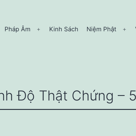
Pháp Âm
Kinh Sách
Niệm Phật
Open
Ope
menu
me
nh Độ Thật Chứng – 