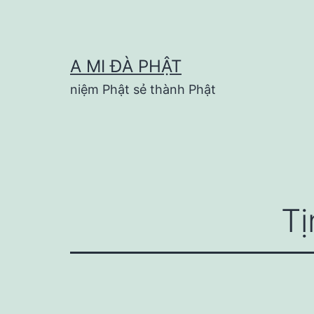
Skip
to
content
A MI ĐÀ PHẬT
niệm Phật sẻ thành Phật
Tị