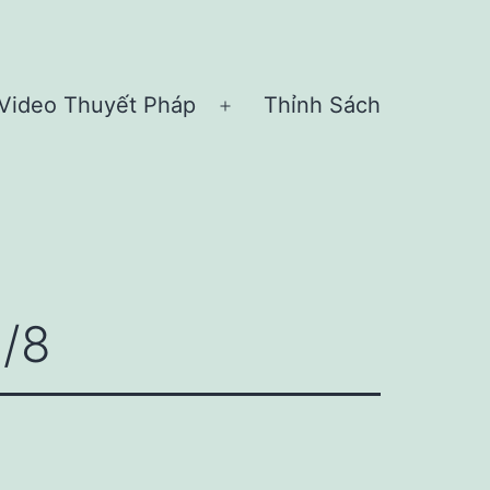
Video Thuyết Pháp
Thỉnh Sách
n
Open
nu
menu
5/8