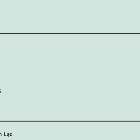
8
n Lạc