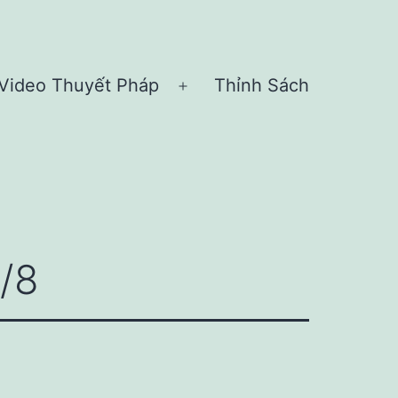
Video Thuyết Pháp
Thỉnh Sách
n
Open
nu
menu
/8