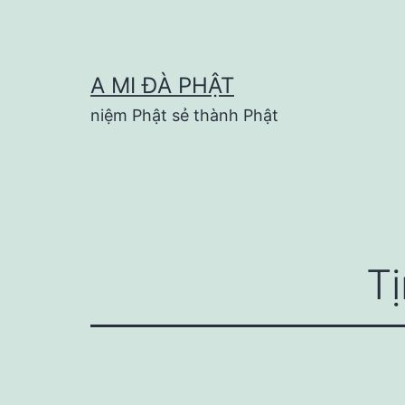
Skip
to
content
A MI ĐÀ PHẬT
niệm Phật sẻ thành Phật
T