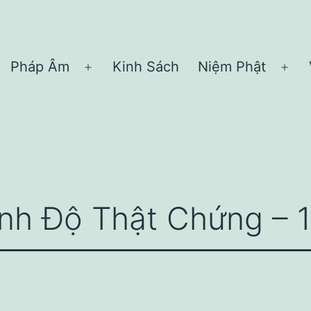
Pháp Âm
Kinh Sách
Niệm Phật
Open
Ope
menu
me
ịnh Độ Thật Chứng – 1