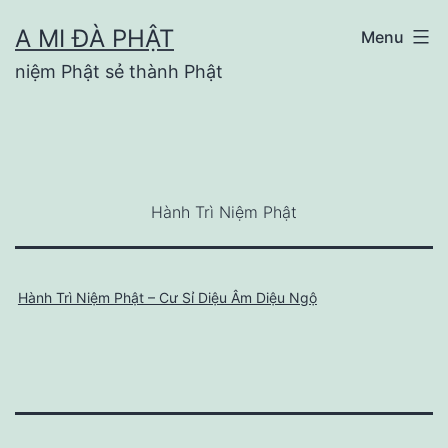
Skip
A MI ĐÀ PHẬT
Menu
to
niệm Phật sẻ thành Phật
content
Hành Trì Niệm Phật
Hành Trì Niệm Phật – Cư Sỉ Diệu Âm Diệu Ngộ