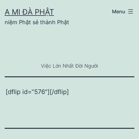
Skip
A MI ĐÀ PHẬT
Menu
to
niệm Phật sẻ thành Phật
content
Việc Lớn Nhất Đời Người
[dflip id=”576″][/dflip]