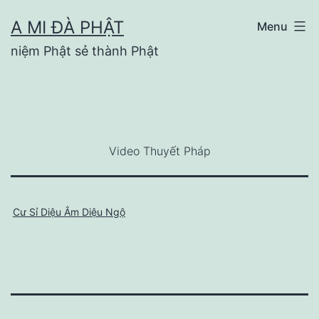
Skip
A MI ĐÀ PHẬT
Menu
to
niệm Phật sẻ thành Phật
content
Video Thuyết Pháp
Cư Sỉ Diệu Âm Diệu Ngộ