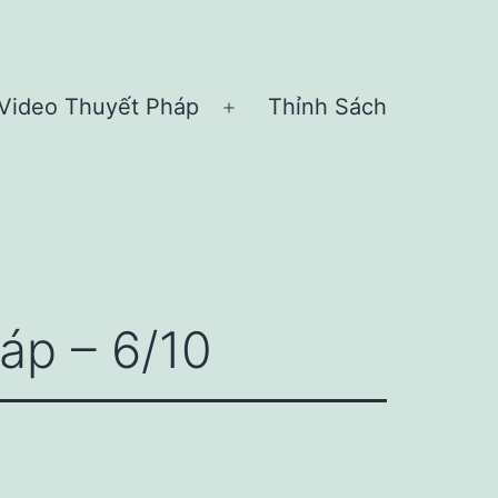
Video Thuyết Pháp
Thỉnh Sách
n
Open
nu
menu
áp – 6/10