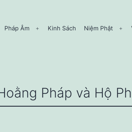
Pháp Âm
Kinh Sách
Niệm Phật
Open
Ope
menu
me
Hoằng Pháp và Hộ Ph