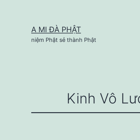
Skip
to
content
A MI ĐÀ PHẬT
niệm Phật sẻ thành Phật
Kinh Vô Lư