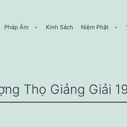
Pháp Âm
Kinh Sách
Niệm Phật
Open
Ope
menu
me
ợng Thọ Giảng Giải 1