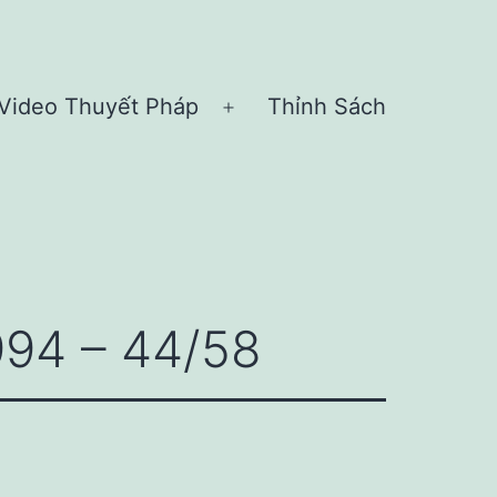
Video Thuyết Pháp
Thỉnh Sách
n
Open
nu
menu
994 – 44/58