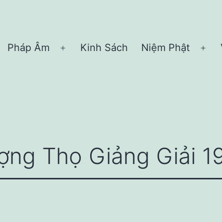
Pháp Âm
Kinh Sách
Niệm Phật
Open
Ope
menu
me
ợng Thọ Giảng Giải 1