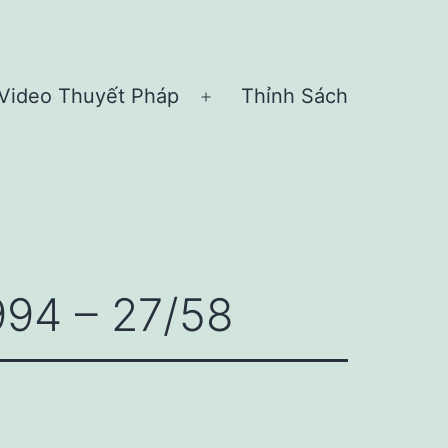
Video Thuyết Pháp
Thỉnh Sách
n
Open
nu
menu
994 – 27/58