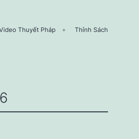
Video Thuyết Pháp
Thỉnh Sách
n
Open
nu
menu
6