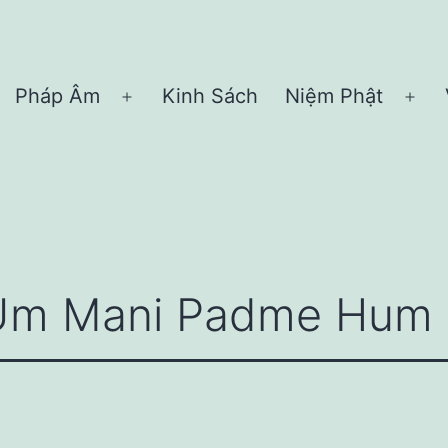
Pháp Âm
Kinh Sách
Niệm Phật
Open
Ope
menu
me
Um Mani Padme Hum 