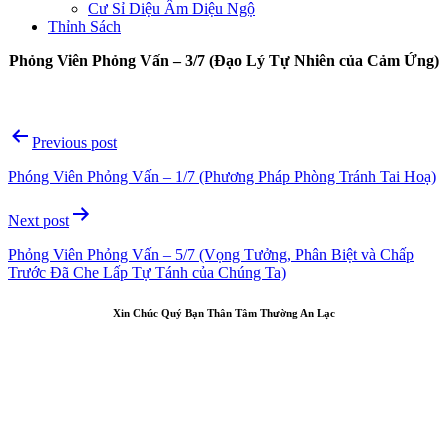
Cư Sỉ Diệu Âm Diệu Ngộ
Thỉnh Sách
Phỏng Viên Phỏng Vấn – 3/7 (Đạo Lý Tự Nhiên của Cảm Ứng)
Post
Previous post
navigation
Phóng Viên Phỏng Vấn – 1/7 (Phương Pháp Phòng Tránh Tai Hoạ)
Next post
Phỏng Viên Phỏng Vấn – 5/7 (Vọng Tưởng, Phân Biệt và Chấp
Trước Đã Che Lấp Tự Tánh của Chúng Ta)
Xin Chúc Quý Bạn Thân Tâm Thường An Lạc