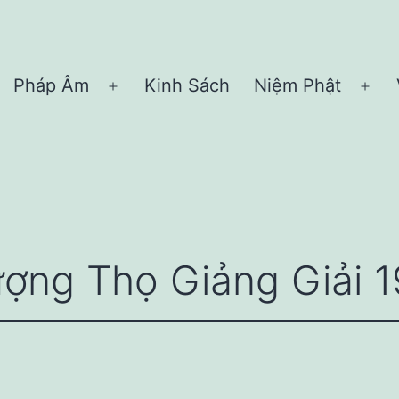
Pháp Âm
Kinh Sách
Niệm Phật
Open
Ope
menu
me
ượng Thọ Giảng Giải 1