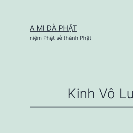
Skip
to
content
A MI ĐÀ PHẬT
niệm Phật sẻ thành Phật
Kinh Vô L