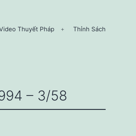
Video Thuyết Pháp
Thỉnh Sách
n
Open
nu
menu
994 – 3/58