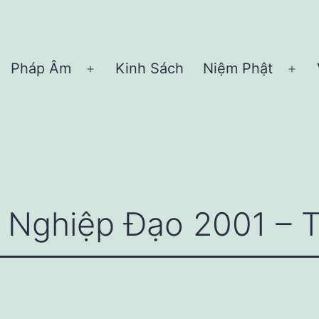
Pháp Âm
Kinh Sách
Niệm Phật
Open
Ope
menu
me
ện Nghiệp Đạo 2001 