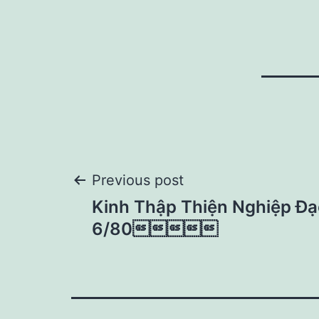
Post
Previous post
Kinh Thập Thiện Nghiệp Đạ
navigation
6/80