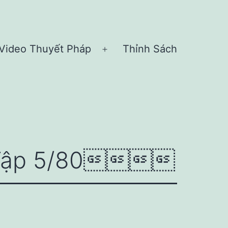
Video Thuyết Pháp
Thỉnh Sách
n
Open
nu
menu
– Tập 5/80