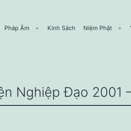
Pháp Âm
Kinh Sách
Niệm Phật
Open
Ope
menu
me
iện Nghiệp Đạo 2001