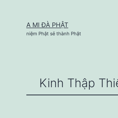
Skip
to
content
A MI ĐÀ PHẬT
niệm Phật sẻ thành Phật
Kinh Thập Th