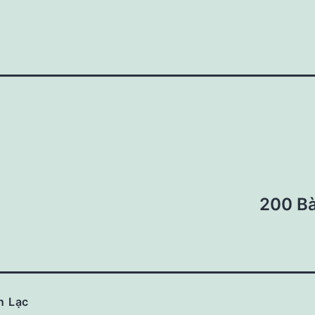
200 Bà
n Lạc