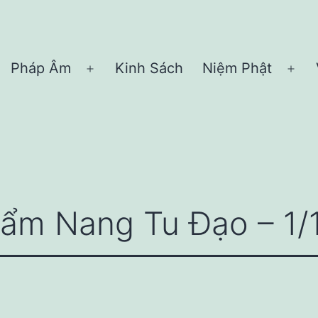
Pháp Âm
Kinh Sách
Niệm Phật
Open
Ope
menu
me
ẩm Nang Tu Đạo – 1/