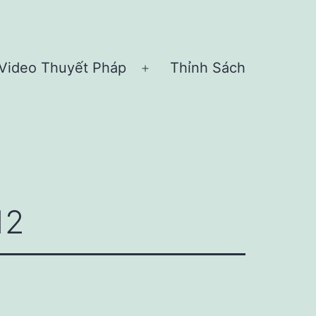
Video Thuyết Pháp
Thỉnh Sách
n
Open
nu
menu
12