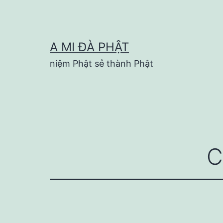
Skip
to
content
A MI ĐÀ PHẬT
niệm Phật sẻ thành Phật
C