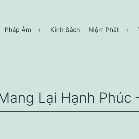
Pháp Âm
Kinh Sách
Niệm Phật
Open
Ope
menu
me
Mang Lại Hạnh Phúc –